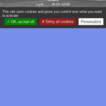
Lundi.........9h 00 -12h30
Mardi.........13h30 -18h00
This site uses cookies and gives you control over what you want
Mercredi ...............fermée
to activate
Jeudi.........9h00 -12h30
OK, accept all
Deny all cookies
Personalize
Vendredi ..13h30 -16h30
LIENS
SMAV
COMMUNAUTÉ DE
COMMUNES DE L'ARTOIS
PREFECTURE DU PAS - DE-
CALAIS