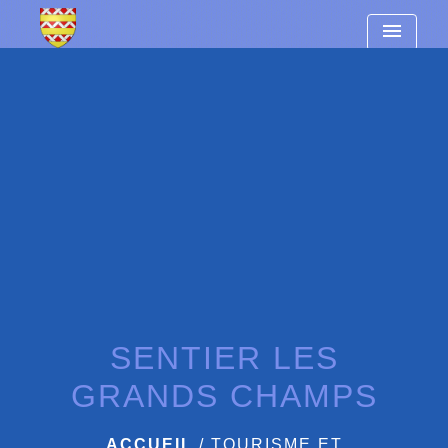
google-site-verification=8hg5-
menu
qJZuVfus_ZeoWaXdEg2JPK7sUeTAJ-2xXQN8QI
SENTIER LES
GRANDS CHAMPS
ACCUEIL
/
TOURISME ET