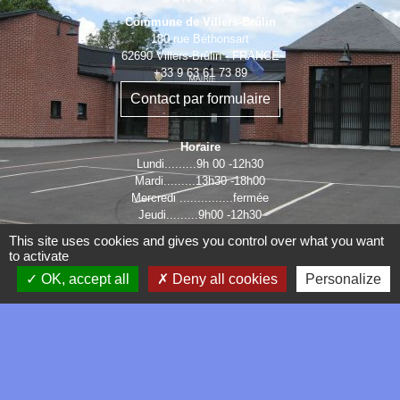
Commune de Villers-Brûlin
180 rue Béthonsart
62690 Villers-Brûlin - FRANCE
+33 9 63 61 73 89
Contact par formulaire
Horaire
Lundi.........9h 00 -12h30
Mardi.........13h30 -18h00
Mercredi ...............fermée
Jeudi.........9h00 -12h30
Vendredi ..13h30 -16h30
This site uses cookies and gives you control over what you want
to activate
OK, accept all
Deny all cookies
Personalize
LIENS