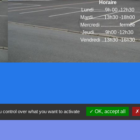
Horaire
Lundi.........9h 00 -12h30
Mardi.........13h30 -18h00
Mercredi ...............fermée
Jeudi.........9h00 -12h30
Vendredi ..13h30 -16h30
 control over what you want to activate
OK, accept all
DE COMMUNES DE
 PAS - DE- CALAIS