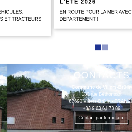
L'ETE 2026
EHICULES,
EN ROUTE POUR LA MER AVEC
S ET TRACTEURS
DEPARTEMENT !
CONTACTS
Commune de Villers-Brûlin
180 rue Béthonsart
62690 Villers-Brûlin - FRAN
+33 9 63 61 73 89
Contact par formulaire