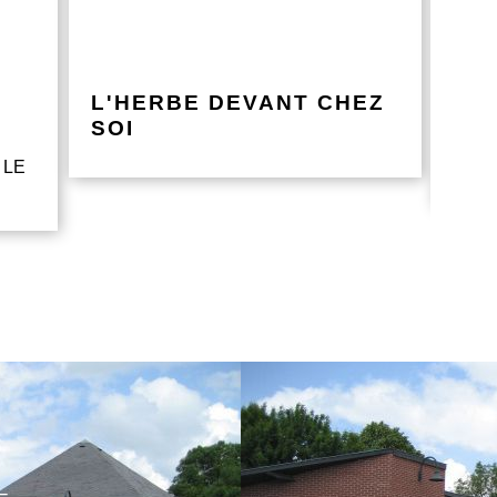
L'HERBE DEVANT CHEZ
UN
SOI
vos d
 LE
même